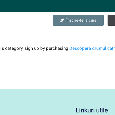
Înscrie-te la curs
is category, sign up by purchasing
Descoperă drumul cătr
Linkuri utile