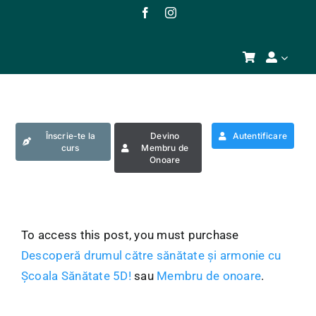
Skip
to
content
Înscrie-te la
Devino
Autentificare
curs
Membru de
Onoare
To access this post, you must purchase
Descoperă drumul către sănătate și armonie cu
Școala Sănătate 5D!
sau
Membru de onoare
.