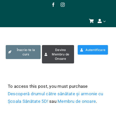
Skip
to
content
Înscrie-te la
Devino
Autentificare
curs
Membru de
Onoare
To access this post, you must purchase
Descoperă drumul către sănătate și armonie cu
Școala Sănătate 5D!
sau
Membru de onoare
.