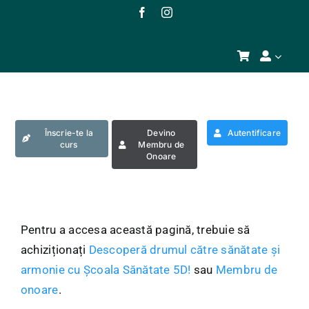
Skip
to
content
Înscrie-te la
Devino
Autentificare
curs
Membru de
Onoare
Pentru a accesa această pagină, trebuie să
achiziționați
Descoperă drumul către sănătate și
armonie cu Școala Sănătate 5D!
sau
Membru de
onoare
.