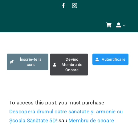
Skip
to
content
Înscrie-te la
Devino
Autentificare
curs
Membru de
Onoare
To access this post, you must purchase
Descoperă drumul către sănătate și armonie cu
Școala Sănătate 5D!
sau
Membru de onoare
.