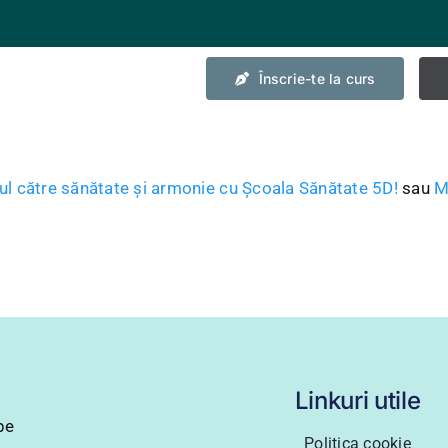
Înscrie-te la curs
 către sănătate și armonie cu Școala Sănătate 5D!
sau
M
Linkuri utile
pe
Politica cookie