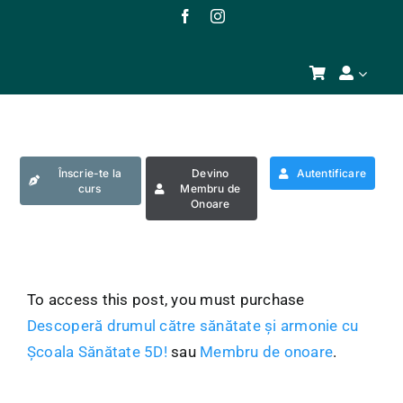
Skip
to
content
Înscrie-te la
Devino
Autentificare
curs
Membru de
Onoare
To access this post, you must purchase
Descoperă drumul către sănătate și armonie cu
Școala Sănătate 5D!
sau
Membru de onoare
.