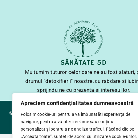
Multumim tuturor celor care ne-au fost alaturi, 
drumul “detoxifierii” noastre, cu rabdare si iubir
sprijindu-ne cu prezenta si interesul lor.
Apreciem confidențialitatea dumneavoastră
© 2026 Sanatate 5D. Toate drepturile rezervate.
Folosim cookie-uri pentru a vă îmbunătăți experiența de
navigare, pentru a vă oferi reclame sau conținut
personalizat și pentru a ne analiza traficul. Făcând clic pe
„Accepta toate”, sunteți de acord cu utilizarea cookie-urilor.