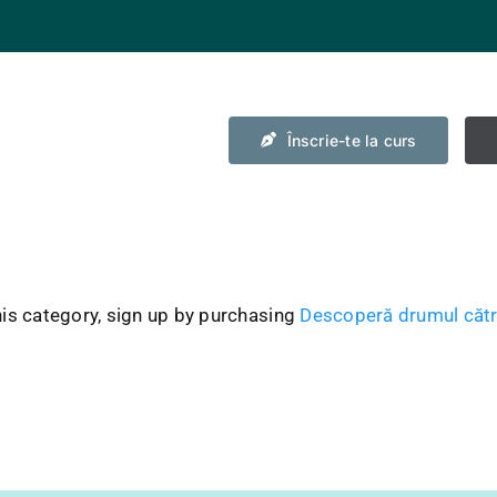
Înscrie-te la curs
is category, sign up by purchasing
Descoperă drumul cătr