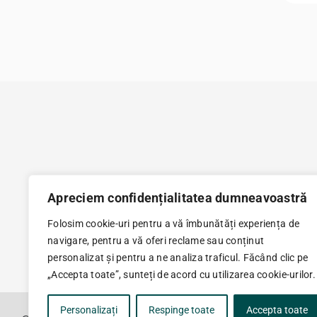
Multumim tuturor celor care ne-au fost alaturi, pe 
Apreciem confidențialitatea dumneavoastră
“detoxifierii” noastre, cu rabdare si iubire, sprijindu
Folosim cookie-uri pentru a vă îmbunătăți experiența de
prezenta si interesul lor.
navigare, pentru a vă oferi reclame sau conținut
personalizat și pentru a ne analiza traficul. Făcând clic pe
„Accepta toate”, sunteți de acord cu utilizarea cookie-urilor.
Personalizați
Respinge toate
Accepta toate