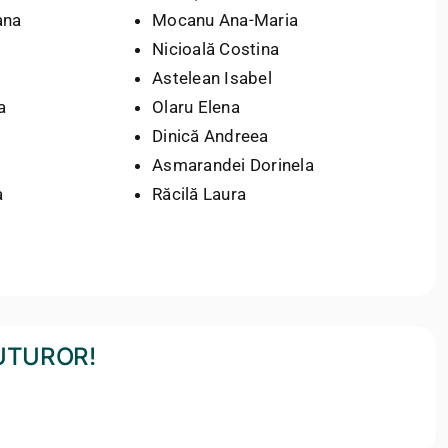
ana
Mocanu Ana-Maria
Nicioală Costina
Astelean Isabel
a
Olaru Elena
Dinică Andreea
Asmarandei Dorinela
a
Răcilă Laura
TUTUROR!