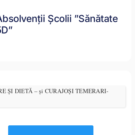
Absolvenții Școlii ”Sănătate
5D”
IERE ȘI DIETĂ – și CURAJOȘI TEMERARI-