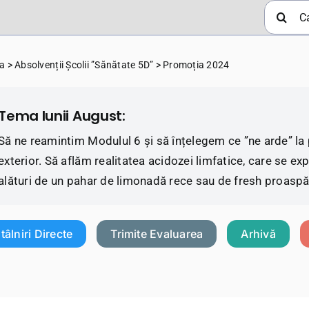
Cautare.
a
>
Absolvenții Școlii ”Sănătate 5D”
>
Promoția 2024
Tema lunii August:
Să ne reamintim Modulul 6 și să înțelegem ce ”ne arde” la pr
exterior. Să aflăm realitatea acidozei limfatice, care se ex
alături de un pahar de limonadă rece sau de fresh proaspă
ntâlniri Directe
Trimite Evaluarea
Arhivă