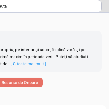
..
opriu, pe interior și acum, în plină vară, și pe
primă maxim în perioada verii. Puteți să studiați
t de
...[ Citeste mai mult ]
Resurse de Onoare