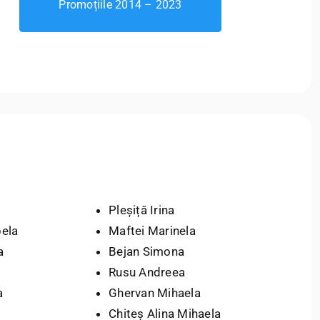
Promoțiile 2014 – 2023
Pleșiță Irina
bela
Maftei Marinela
a
Bejan Simona
Rusu Andreea
a
Ghervan Mihaela
Chiteș Alina Mihaela