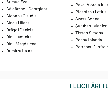
Bursuc Eva
Pavel Viorela Iuli
Căldărescu Georgiana
Pleșoianu Letiția
Ciobanu Claudia
Szasz Sorina
Cincu Liliana
Șurubaru Marilen
Drăgoi Daniela
Tissen Simona
Dinu Luminița
Pascu Iolanda
Dinu Magdalena
Petrescu Filoftei
Dumitru Laura
FELICITĂRI 