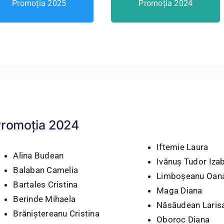
Promoția 2025
Promoția 2024
romoția 2024
Iftemie Laura
Alina Budean
Ivănuș Tudor Iza
Balaban Camelia
Limboșeanu Oan
Bartales Cristina
Maga Diana
Berinde Mihaela
Năsăudean Laris
Brăniștereanu Cristina
Oboroc Diana